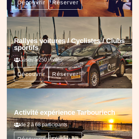
Découvrir
Réserver
Rallyes voitures / Cyclistes / Clubs
sportifs
Jusqu'à 250 invités
Découvrir
Réserver
Activité expérience Tarbouriech
de 2 à 68 participants