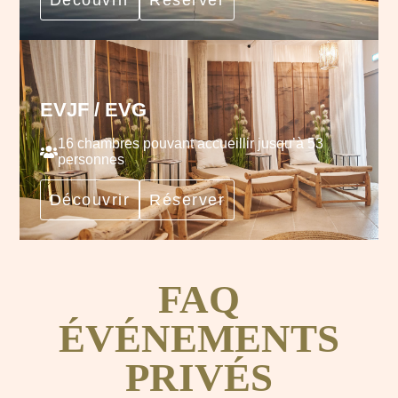
Découvrir
Réserver
EVJF / EVG
16 chambres pouvant accueillir jusqu’à 53
personnes
Découvrir
Réserver
FAQ
ÉVÉNEMENTS
PRIVÉS