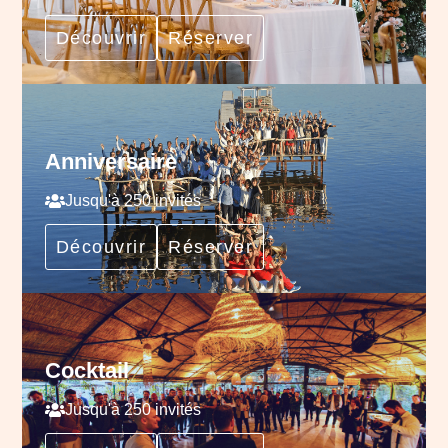
Découvrir
Réserver
Anniversaire
Jusqu'à 250 invités
Découvrir
Réserver
Cocktail
Jusqu'à 250 invités